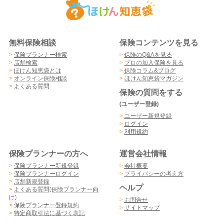
無料保険相談
保険コンテンツを見る
>
保険プランナー検索
>
保険のQ&Aを見る
>
店舗検索
>
プロの加入保険を見る
>
ほけん知恵袋とは
>
保険コラム&ブログ
>
オンライン保険相談
>
ほけん知恵袋マガジン
>
よくある質問
保険の質問をする
(ユーザー登録)
>
ユーザー新規登録
>
ログイン
>
利用規約
保険プランナーの方へ
運営会社情報
>
保険プランナー新規登録
>
会社概要
>
保険プランナーログイン
>
プライバシーの考え方
>
店舗新規登録
ヘルプ
>
よくある質問(保険プランナー向
け)
>
お問合せ
>
保険プランナー登録規約
>
サイトマップ
>
特定商取引法に基づく表記