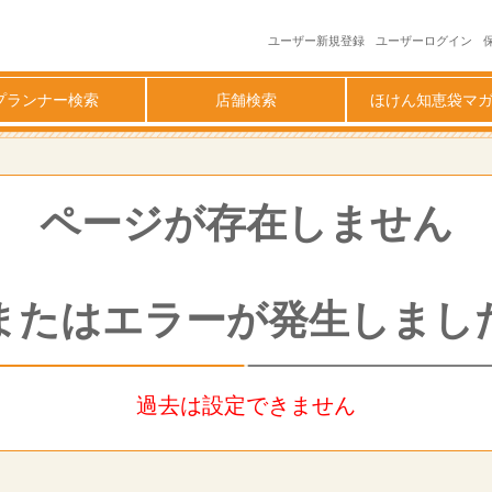
ユーザー新規登録
ユーザーログイン
プランナー検索
店舗検索
ほけん知恵袋マ
ページが存在しません
またはエラーが発生しまし
過去は設定できません