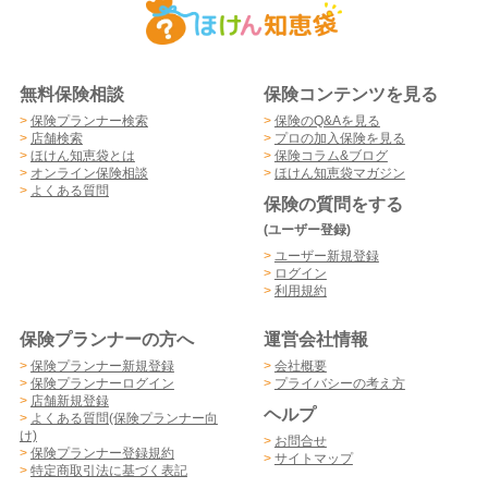
無料保険相談
保険コンテンツを見る
>
保険プランナー検索
>
保険のQ&Aを見る
>
店舗検索
>
プロの加入保険を見る
>
ほけん知恵袋とは
>
保険コラム&ブログ
>
オンライン保険相談
>
ほけん知恵袋マガジン
>
よくある質問
保険の質問をする
(ユーザー登録)
>
ユーザー新規登録
>
ログイン
>
利用規約
保険プランナーの方へ
運営会社情報
>
保険プランナー新規登録
>
会社概要
>
保険プランナーログイン
>
プライバシーの考え方
>
店舗新規登録
ヘルプ
>
よくある質問(保険プランナー向
け)
>
お問合せ
>
保険プランナー登録規約
>
サイトマップ
>
特定商取引法に基づく表記