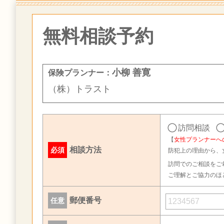
無料相談予約
小柳 善寛
保険プランナー：
（株）トラスト
訪問相談
【
女性プランナーへ
相談方法
必須
防犯上の理由から、
訪問でのご相談をご
ご理解とご協力のほ
郵便番号
任意