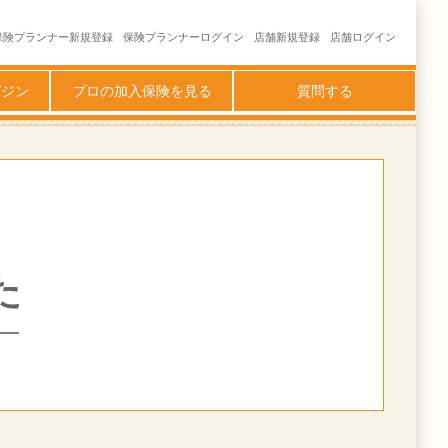
保険プランナー新規登録
保険プランナーログイン
店舗新規登録
店舗ログイン
ガジン
プロの加入保険を見る
質問する
た