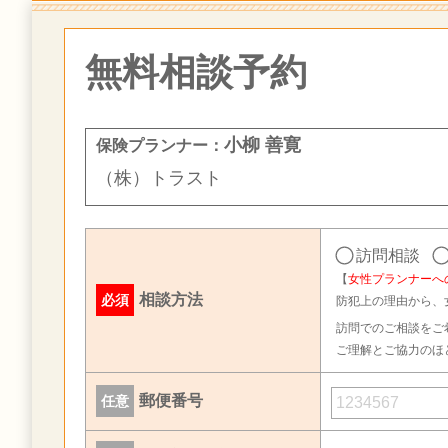
無料相談予約
小柳 善寛
保険プランナー：
（株）トラスト
訪問相談
【
女性プランナーへ
相談方法
必須
防犯上の理由から、
訪問でのご相談をご
ご理解とご協力のほ
郵便番号
任意