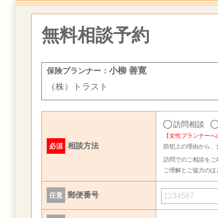
無料相談予約
小柳 善寛
保険プランナー：
（株）トラスト
訪問相談
【
女性プランナーへ
相談方法
必須
防犯上の理由から、
訪問でのご相談をご
ご理解とご協力のほ
郵便番号
任意