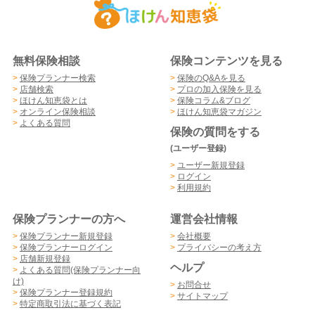
無料保険相談
保険コンテンツを見る
>
保険プランナー検索
>
保険のQ&Aを見る
>
店舗検索
>
プロの加入保険を見る
>
ほけん知恵袋とは
>
保険コラム&ブログ
>
オンライン保険相談
>
ほけん知恵袋マガジン
>
よくある質問
保険の質問をする
(ユーザー登録)
>
ユーザー新規登録
>
ログイン
>
利用規約
保険プランナーの方へ
運営会社情報
>
保険プランナー新規登録
>
会社概要
>
保険プランナーログイン
>
プライバシーの考え方
>
店舗新規登録
ヘルプ
>
よくある質問(保険プランナー向
け)
>
お問合せ
>
保険プランナー登録規約
>
サイトマップ
>
特定商取引法に基づく表記