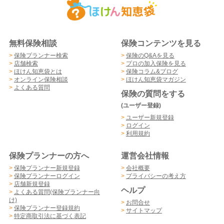
無料保険相談
保険コンテンツを見る
>
保険プランナー検索
>
保険のQ&Aを見る
>
店舗検索
>
プロの加入保険を見る
>
ほけん知恵袋とは
>
保険コラム&ブログ
>
オンライン保険相談
>
ほけん知恵袋マガジン
>
よくある質問
保険の質問をする
(ユーザー登録)
>
ユーザー新規登録
>
ログイン
>
利用規約
保険プランナーの方へ
運営会社情報
>
保険プランナー新規登録
>
会社概要
>
保険プランナーログイン
>
プライバシーの考え方
>
店舗新規登録
ヘルプ
>
よくある質問(保険プランナー向
け)
>
お問合せ
>
保険プランナー登録規約
>
サイトマップ
>
特定商取引法に基づく表記