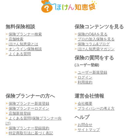
無料保険相談
保険コンテンツを見る
>
保険プランナー検索
>
保険のQ&Aを見る
>
店舗検索
>
プロの加入保険を見る
>
ほけん知恵袋とは
>
保険コラム&ブログ
>
オンライン保険相談
>
ほけん知恵袋マガジン
>
よくある質問
保険の質問をする
(ユーザー登録)
>
ユーザー新規登録
>
ログイン
>
利用規約
保険プランナーの方へ
運営会社情報
>
保険プランナー新規登録
>
会社概要
>
保険プランナーログイン
>
プライバシーの考え方
>
店舗新規登録
ヘルプ
>
よくある質問(保険プランナー向
け)
>
お問合せ
>
保険プランナー登録規約
>
サイトマップ
>
特定商取引法に基づく表記