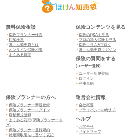
無料保険相談
保険コンテンツを見る
>
保険プランナー検索
>
保険のQ&Aを見る
>
店舗検索
>
プロの加入保険を見る
>
ほけん知恵袋とは
>
保険コラム&ブログ
>
オンライン保険相談
>
ほけん知恵袋マガジン
>
よくある質問
保険の質問をする
(ユーザー登録)
>
ユーザー新規登録
>
ログイン
>
利用規約
保険プランナーの方へ
運営会社情報
>
保険プランナー新規登録
>
会社概要
>
保険プランナーログイン
>
プライバシーの考え方
>
店舗新規登録
ヘルプ
>
よくある質問(保険プランナー向
け)
>
お問合せ
>
保険プランナー登録規約
>
サイトマップ
>
特定商取引法に基づく表記