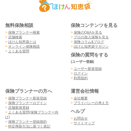
無料保険相談
保険コンテンツを見る
>
保険プランナー検索
>
保険のQ&Aを見る
>
店舗検索
>
プロの加入保険を見る
>
ほけん知恵袋とは
>
保険コラム&ブログ
>
オンライン保険相談
>
ほけん知恵袋マガジン
>
よくある質問
保険の質問をする
(ユーザー登録)
>
ユーザー新規登録
>
ログイン
>
利用規約
保険プランナーの方へ
運営会社情報
>
保険プランナー新規登録
>
会社概要
>
保険プランナーログイン
>
プライバシーの考え方
>
店舗新規登録
ヘルプ
>
よくある質問(保険プランナー向
け)
>
お問合せ
>
保険プランナー登録規約
>
サイトマップ
>
特定商取引法に基づく表記