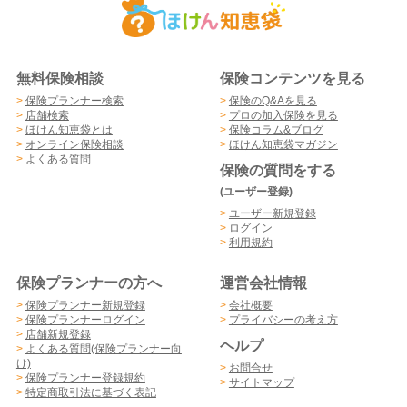
無料保険相談
保険コンテンツを見る
>
保険プランナー検索
>
保険のQ&Aを見る
>
店舗検索
>
プロの加入保険を見る
>
ほけん知恵袋とは
>
保険コラム&ブログ
>
オンライン保険相談
>
ほけん知恵袋マガジン
>
よくある質問
保険の質問をする
(ユーザー登録)
>
ユーザー新規登録
>
ログイン
>
利用規約
保険プランナーの方へ
運営会社情報
>
保険プランナー新規登録
>
会社概要
>
保険プランナーログイン
>
プライバシーの考え方
>
店舗新規登録
ヘルプ
>
よくある質問(保険プランナー向
け)
>
お問合せ
>
保険プランナー登録規約
>
サイトマップ
>
特定商取引法に基づく表記