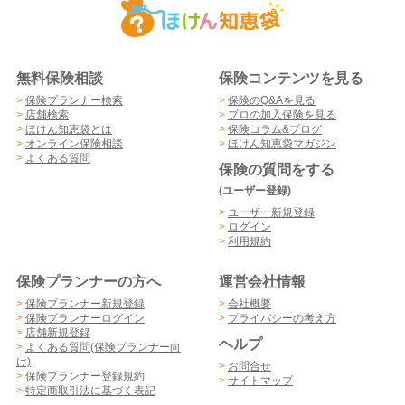
無料保険相談
保険コンテンツを見る
>
保険プランナー検索
>
保険のQ&Aを見る
>
店舗検索
>
プロの加入保険を見る
>
ほけん知恵袋とは
>
保険コラム&ブログ
>
オンライン保険相談
>
ほけん知恵袋マガジン
>
よくある質問
保険の質問をする
(ユーザー登録)
>
ユーザー新規登録
>
ログイン
>
利用規約
保険プランナーの方へ
運営会社情報
>
保険プランナー新規登録
>
会社概要
>
保険プランナーログイン
>
プライバシーの考え方
>
店舗新規登録
ヘルプ
>
よくある質問(保険プランナー向
け)
>
お問合せ
>
保険プランナー登録規約
>
サイトマップ
>
特定商取引法に基づく表記