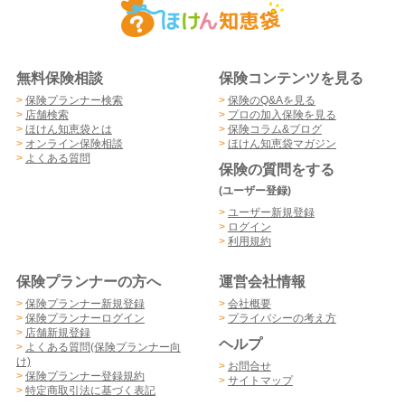
無料保険相談
保険コンテンツを見る
>
保険プランナー検索
>
保険のQ&Aを見る
>
店舗検索
>
プロの加入保険を見る
>
ほけん知恵袋とは
>
保険コラム&ブログ
>
オンライン保険相談
>
ほけん知恵袋マガジン
>
よくある質問
保険の質問をする
(ユーザー登録)
>
ユーザー新規登録
>
ログイン
>
利用規約
保険プランナーの方へ
運営会社情報
>
保険プランナー新規登録
>
会社概要
>
保険プランナーログイン
>
プライバシーの考え方
>
店舗新規登録
ヘルプ
>
よくある質問(保険プランナー向
け)
>
お問合せ
>
保険プランナー登録規約
>
サイトマップ
>
特定商取引法に基づく表記