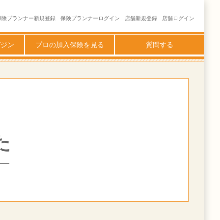
保険プランナー新規登録
保険プランナーログイン
店舗新規登録
店舗ログイン
ガジン
プロの加入保険を見る
質問する
た