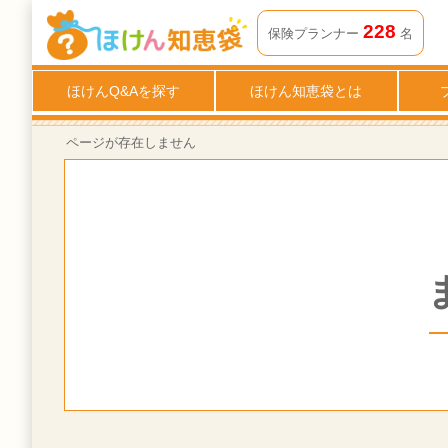
ページが存在しません | ほけん知恵袋
228
保険プランナー
名
ほけんQ&Aを探す
ほけん知恵袋とは
ページが存在しません