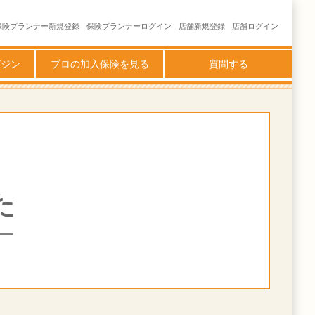
保険プランナー新規登録
保険プランナーログイン
店舗新規登録
店舗ログイン
ガジン
プロの加入保険を見る
質問する
た