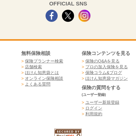
OFFICIAL SNS
無料保険相談
保険コンテンツを見る
>
保険プランナー検索
>
保険のQ&Aを見る
>
店舗検索
>
プロの加入保険を見る
>
ほけん知恵袋とは
>
保険コラム&ブログ
>
オンライン保険相談
>
ほけん知恵袋マガジン
>
よくある質問
保険の質問をする
(ユーザー登録)
>
ユーザー新規登録
>
ログイン
>
利用規約