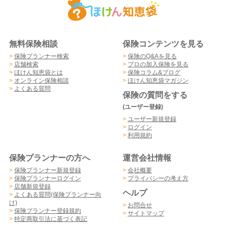
無料保険相談
保険コンテンツを見る
>
保険プランナー検索
>
保険のQ&Aを見る
>
店舗検索
>
プロの加入保険を見る
>
ほけん知恵袋とは
>
保険コラム&ブログ
>
オンライン保険相談
>
ほけん知恵袋マガジン
>
よくある質問
保険の質問をする
(ユーザー登録)
>
ユーザー新規登録
>
ログイン
>
利用規約
保険プランナーの方へ
運営会社情報
>
保険プランナー新規登録
>
会社概要
>
保険プランナーログイン
>
プライバシーの考え方
>
店舗新規登録
ヘルプ
>
よくある質問(保険プランナー向
け)
>
お問合せ
>
保険プランナー登録規約
>
サイトマップ
>
特定商取引法に基づく表記