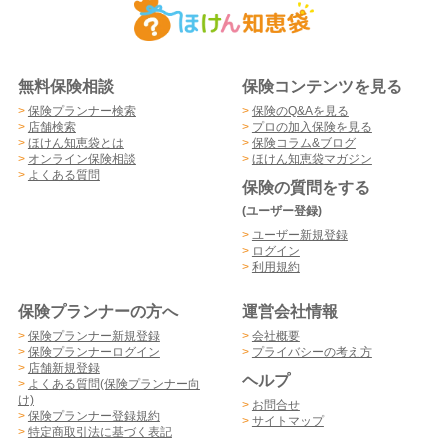
無料保険相談
保険コンテンツを見る
>
保険プランナー検索
>
保険のQ&Aを見る
>
店舗検索
>
プロの加入保険を見る
>
ほけん知恵袋とは
>
保険コラム&ブログ
>
オンライン保険相談
>
ほけん知恵袋マガジン
>
よくある質問
保険の質問をする
(ユーザー登録)
>
ユーザー新規登録
>
ログイン
>
利用規約
保険プランナーの方へ
運営会社情報
>
保険プランナー新規登録
>
会社概要
>
保険プランナーログイン
>
プライバシーの考え方
>
店舗新規登録
ヘルプ
>
よくある質問(保険プランナー向
け)
>
お問合せ
>
保険プランナー登録規約
>
サイトマップ
>
特定商取引法に基づく表記