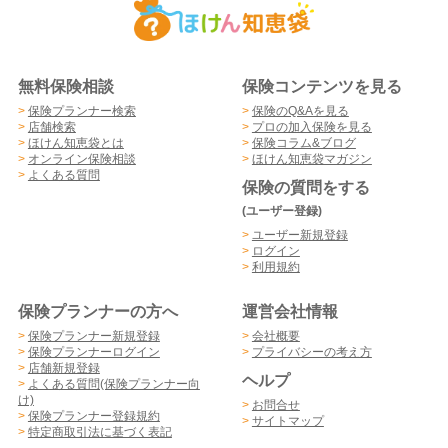
無料保険相談
保険コンテンツを見る
>
保険プランナー検索
>
保険のQ&Aを見る
>
店舗検索
>
プロの加入保険を見る
>
ほけん知恵袋とは
>
保険コラム&ブログ
>
オンライン保険相談
>
ほけん知恵袋マガジン
>
よくある質問
保険の質問をする
(ユーザー登録)
>
ユーザー新規登録
>
ログイン
>
利用規約
保険プランナーの方へ
運営会社情報
>
保険プランナー新規登録
>
会社概要
>
保険プランナーログイン
>
プライバシーの考え方
>
店舗新規登録
ヘルプ
>
よくある質問(保険プランナー向
け)
>
お問合せ
>
保険プランナー登録規約
>
サイトマップ
>
特定商取引法に基づく表記