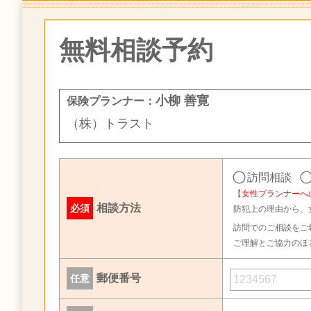
無料相談予約
小柳 善寛
保険プランナー：
（株）トラスト
訪問相談
【
女性プランナーへ
相談方法
必須
防犯上の理由から、
訪問でのご相談をご
ご理解とご協力のほ
郵便番号
任意