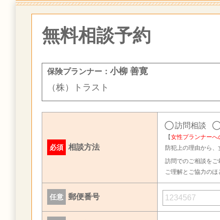
無料相談予約
小柳 善寛
保険プランナー：
（株）トラスト
訪問相談
【
女性プランナーへ
相談方法
必須
防犯上の理由から、
訪問でのご相談をご
ご理解とご協力のほ
郵便番号
任意