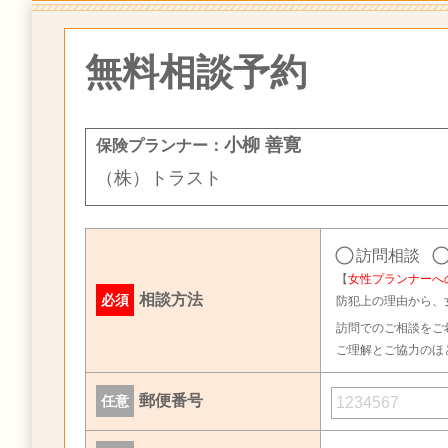
無料相談予約
小柳 善寛
保険プランナー：
（株）トラスト
訪問相談
【
女性プランナーへ
相談方法
必須
防犯上の理由から、
訪問でのご相談をご
ご理解とご協力のほ
郵便番号
任意