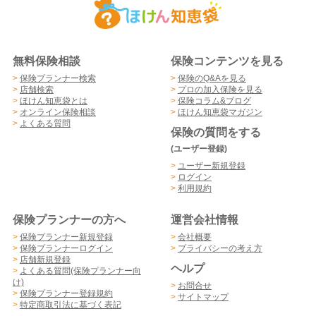
無料保険相談
保険コンテンツを見る
>
保険プランナー検索
>
保険のQ&Aを見る
>
店舗検索
>
プロの加入保険を見る
>
ほけん知恵袋とは
>
保険コラム&ブログ
>
オンライン保険相談
>
ほけん知恵袋マガジン
>
よくある質問
保険の質問をする
(ユーザー登録)
>
ユーザー新規登録
>
ログイン
>
利用規約
保険プランナーの方へ
運営会社情報
>
保険プランナー新規登録
>
会社概要
>
保険プランナーログイン
>
プライバシーの考え方
>
店舗新規登録
ヘルプ
>
よくある質問(保険プランナー向
け)
>
お問合せ
>
保険プランナー登録規約
>
サイトマップ
>
特定商取引法に基づく表記