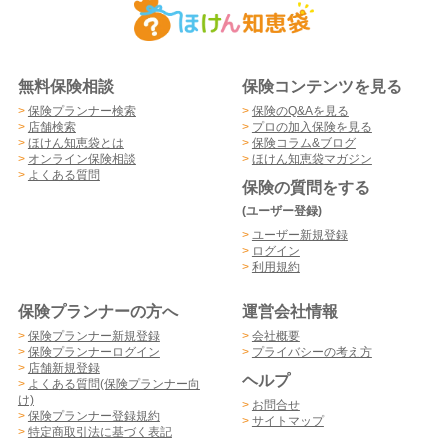
無料保険相談
保険コンテンツを見る
>
保険プランナー検索
>
保険のQ&Aを見る
>
店舗検索
>
プロの加入保険を見る
>
ほけん知恵袋とは
>
保険コラム&ブログ
>
オンライン保険相談
>
ほけん知恵袋マガジン
>
よくある質問
保険の質問をする
(ユーザー登録)
>
ユーザー新規登録
>
ログイン
>
利用規約
保険プランナーの方へ
運営会社情報
>
保険プランナー新規登録
>
会社概要
>
保険プランナーログイン
>
プライバシーの考え方
>
店舗新規登録
ヘルプ
>
よくある質問(保険プランナー向
け)
>
お問合せ
>
保険プランナー登録規約
>
サイトマップ
>
特定商取引法に基づく表記