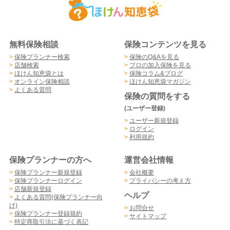
無料保険相談
保険コンテンツを見る
>
保険プランナー検索
>
保険のQ&Aを見る
>
店舗検索
>
プロの加入保険を見る
>
ほけん知恵袋とは
>
保険コラム&ブログ
>
オンライン保険相談
>
ほけん知恵袋マガジン
>
よくある質問
保険の質問をする
(ユーザー登録)
>
ユーザー新規登録
>
ログイン
>
利用規約
保険プランナーの方へ
運営会社情報
>
保険プランナー新規登録
>
会社概要
>
保険プランナーログイン
>
プライバシーの考え方
>
店舗新規登録
ヘルプ
>
よくある質問(保険プランナー向
け)
>
お問合せ
>
保険プランナー登録規約
>
サイトマップ
>
特定商取引法に基づく表記