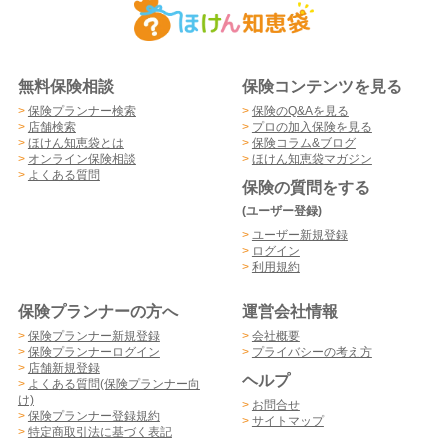
無料保険相談
保険コンテンツを見る
>
保険プランナー検索
>
保険のQ&Aを見る
>
店舗検索
>
プロの加入保険を見る
>
ほけん知恵袋とは
>
保険コラム&ブログ
>
オンライン保険相談
>
ほけん知恵袋マガジン
>
よくある質問
保険の質問をする
(ユーザー登録)
>
ユーザー新規登録
>
ログイン
>
利用規約
保険プランナーの方へ
運営会社情報
>
保険プランナー新規登録
>
会社概要
>
保険プランナーログイン
>
プライバシーの考え方
>
店舗新規登録
ヘルプ
>
よくある質問(保険プランナー向
け)
>
お問合せ
>
保険プランナー登録規約
>
サイトマップ
>
特定商取引法に基づく表記