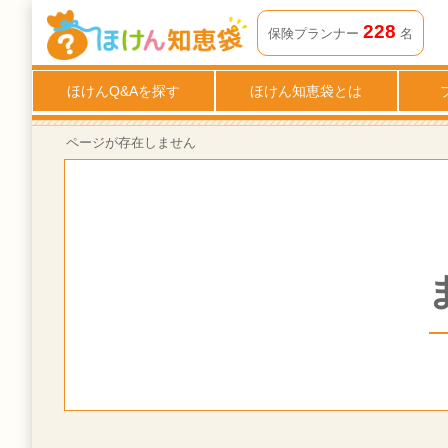
ページが存在しません | ほけん知恵袋
228
保険プランナー
名
ほけんQ&Aを探す
ほけん知恵袋とは
ページが存在しません