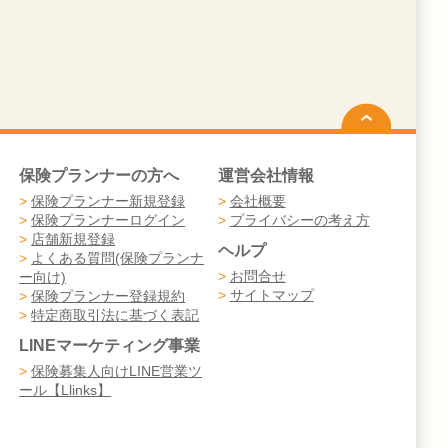
保険プランナーの方へ
運営会社情報
>
保険プランナー新規登録
>
会社概要
>
保険プランナーログイン
>
プライバシーの考え方
>
店舗新規登録
ヘルプ
>
よくある質問(保険プランナ
>
お問合せ
ー向け)
>
サイトマップ
>
保険プランナー登録規約
>
特定商取引法に基づく表記
LINEマーケティング事業
>
保険募集人向けLINE営業ツ
ール【Llinks】