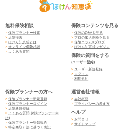
無料保険相談
保険コンテンツを見る
>
保険プランナー検索
>
保険のQ&Aを見る
>
店舗検索
>
プロの加入保険を見る
>
ほけん知恵袋とは
>
保険コラム&ブログ
>
オンライン保険相談
>
ほけん知恵袋マガジン
>
よくある質問
保険の質問をする
(ユーザー登録)
>
ユーザー新規登録
>
ログイン
>
利用規約
保険プランナーの方へ
運営会社情報
>
保険プランナー新規登録
>
会社概要
>
保険プランナーログイン
>
プライバシーの考え方
>
店舗新規登録
ヘルプ
>
よくある質問(保険プランナー向
け)
>
お問合せ
>
保険プランナー登録規約
>
サイトマップ
>
特定商取引法に基づく表記