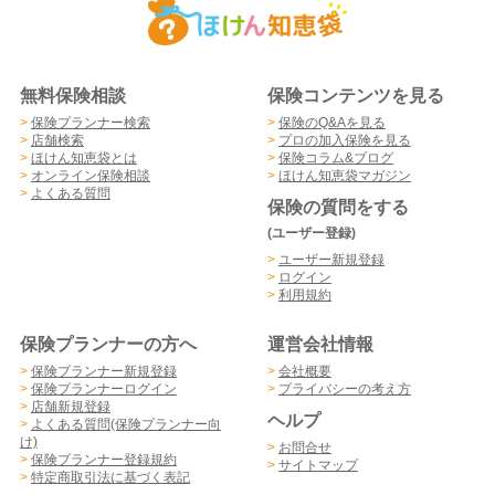
無料保険相談
保険コンテンツを見る
>
保険プランナー検索
>
保険のQ&Aを見る
>
店舗検索
>
プロの加入保険を見る
>
ほけん知恵袋とは
>
保険コラム&ブログ
>
オンライン保険相談
>
ほけん知恵袋マガジン
>
よくある質問
保険の質問をする
(ユーザー登録)
>
ユーザー新規登録
>
ログイン
>
利用規約
保険プランナーの方へ
運営会社情報
>
保険プランナー新規登録
>
会社概要
>
保険プランナーログイン
>
プライバシーの考え方
>
店舗新規登録
ヘルプ
>
よくある質問(保険プランナー向
け)
>
お問合せ
>
保険プランナー登録規約
>
サイトマップ
>
特定商取引法に基づく表記