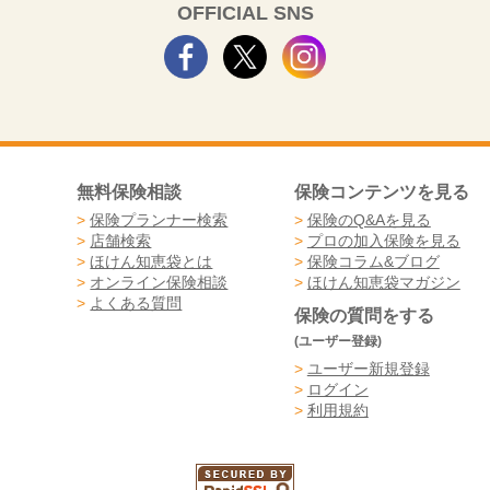
OFFICIAL SNS
無料保険相談
保険コンテンツを見る
>
保険プランナー検索
>
保険のQ&Aを見る
>
店舗検索
>
プロの加入保険を見る
>
ほけん知恵袋とは
>
保険コラム&ブログ
>
オンライン保険相談
>
ほけん知恵袋マガジン
>
よくある質問
保険の質問をする
(ユーザー登録)
>
ユーザー新規登録
>
ログイン
>
利用規約