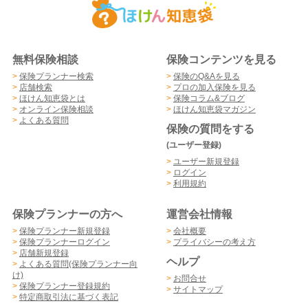
無料保険相談
保険コンテンツを見る
>
保険プランナー検索
>
保険のQ&Aを見る
>
店舗検索
>
プロの加入保険を見る
>
ほけん知恵袋とは
>
保険コラム&ブログ
>
オンライン保険相談
>
ほけん知恵袋マガジン
>
よくある質問
保険の質問をする
(ユーザー登録)
>
ユーザー新規登録
>
ログイン
>
利用規約
保険プランナーの方へ
運営会社情報
>
保険プランナー新規登録
>
会社概要
>
保険プランナーログイン
>
プライバシーの考え方
>
店舗新規登録
ヘルプ
>
よくある質問(保険プランナー向
け)
>
お問合せ
>
保険プランナー登録規約
>
サイトマップ
>
特定商取引法に基づく表記