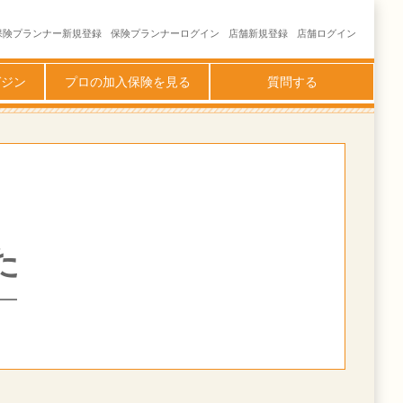
保険プランナー新規登録
保険プランナーログイン
店舗新規登録
店舗ログイン
ガジン
プロの加入保険を見る
質問する
た