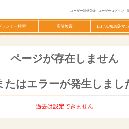
ユーザー新規登録
ユーザーログイン
プランナー検索
店舗検索
ほけん知恵袋マ
ページが存在しません
またはエラーが発生しまし
過去は設定できません