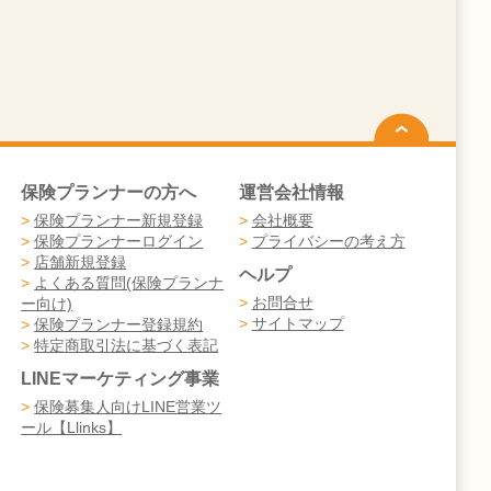
保険プランナーの方へ
運営会社情報
>
保険プランナー新規登録
>
会社概要
>
保険プランナーログイン
>
プライバシーの考え方
>
店舗新規登録
ヘルプ
>
よくある質問(保険プランナ
>
お問合せ
ー向け)
>
サイトマップ
>
保険プランナー登録規約
>
特定商取引法に基づく表記
LINEマーケティング事業
>
保険募集人向けLINE営業ツ
ール【Llinks】