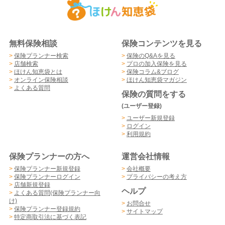
無料保険相談
保険コンテンツを見る
>
保険プランナー検索
>
保険のQ&Aを見る
>
店舗検索
>
プロの加入保険を見る
>
ほけん知恵袋とは
>
保険コラム&ブログ
>
オンライン保険相談
>
ほけん知恵袋マガジン
>
よくある質問
保険の質問をする
(ユーザー登録)
>
ユーザー新規登録
>
ログイン
>
利用規約
保険プランナーの方へ
運営会社情報
>
保険プランナー新規登録
>
会社概要
>
保険プランナーログイン
>
プライバシーの考え方
>
店舗新規登録
ヘルプ
>
よくある質問(保険プランナー向
け)
>
お問合せ
>
保険プランナー登録規約
>
サイトマップ
>
特定商取引法に基づく表記