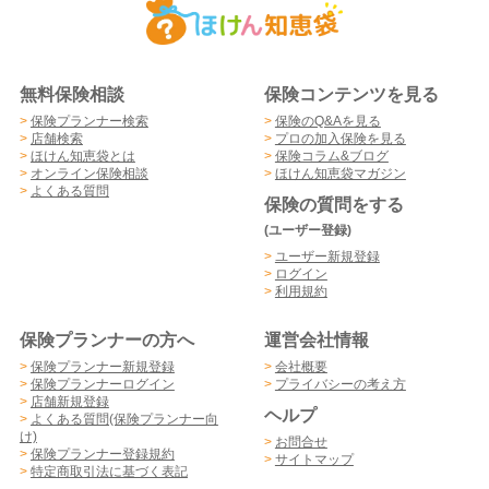
無料保険相談
保険コンテンツを見る
>
保険プランナー検索
>
保険のQ&Aを見る
>
店舗検索
>
プロの加入保険を見る
>
ほけん知恵袋とは
>
保険コラム&ブログ
>
オンライン保険相談
>
ほけん知恵袋マガジン
>
よくある質問
保険の質問をする
(ユーザー登録)
>
ユーザー新規登録
>
ログイン
>
利用規約
保険プランナーの方へ
運営会社情報
>
保険プランナー新規登録
>
会社概要
>
保険プランナーログイン
>
プライバシーの考え方
>
店舗新規登録
ヘルプ
>
よくある質問(保険プランナー向
け)
>
お問合せ
>
保険プランナー登録規約
>
サイトマップ
>
特定商取引法に基づく表記