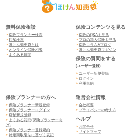
無料保険相談
保険コンテンツを見る
>
保険プランナー検索
>
保険のQ&Aを見る
>
店舗検索
>
プロの加入保険を見る
>
ほけん知恵袋とは
>
保険コラム&ブログ
>
オンライン保険相談
>
ほけん知恵袋マガジン
>
よくある質問
保険の質問をする
(ユーザー登録)
>
ユーザー新規登録
>
ログイン
>
利用規約
保険プランナーの方へ
運営会社情報
>
保険プランナー新規登録
>
会社概要
>
保険プランナーログイン
>
プライバシーの考え方
>
店舗新規登録
ヘルプ
>
よくある質問(保険プランナー向
け)
>
お問合せ
>
保険プランナー登録規約
>
サイトマップ
>
特定商取引法に基づく表記