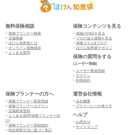
無料保険相談
保険コンテンツを見る
>
保険プランナー検索
>
保険のQ&Aを見る
>
店舗検索
>
プロの加入保険を見る
>
ほけん知恵袋とは
>
保険コラム&ブログ
>
オンライン保険相談
>
ほけん知恵袋マガジン
>
よくある質問
保険の質問をする
(ユーザー登録)
>
ユーザー新規登録
>
ログイン
>
利用規約
保険プランナーの方へ
運営会社情報
>
保険プランナー新規登録
>
会社概要
>
保険プランナーログイン
>
プライバシーの考え方
>
店舗新規登録
ヘルプ
>
よくある質問(保険プランナー向
け)
>
お問合せ
>
保険プランナー登録規約
>
サイトマップ
>
特定商取引法に基づく表記