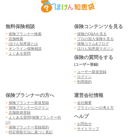
無料保険相談
保険コンテンツを見る
>
保険プランナー検索
>
保険のQ&Aを見る
>
店舗検索
>
プロの加入保険を見る
>
ほけん知恵袋とは
>
保険コラム&ブログ
>
オンライン保険相談
>
ほけん知恵袋マガジン
>
よくある質問
保険の質問をする
(ユーザー登録)
>
ユーザー新規登録
>
ログイン
>
利用規約
保険プランナーの方へ
運営会社情報
>
保険プランナー新規登録
>
会社概要
>
保険プランナーログイン
>
プライバシーの考え方
>
店舗新規登録
ヘルプ
>
よくある質問(保険プランナー向
け)
>
お問合せ
>
保険プランナー登録規約
>
サイトマップ
>
特定商取引法に基づく表記