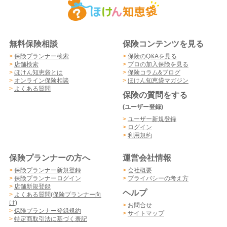
無料保険相談
保険コンテンツを見る
>
保険プランナー検索
>
保険のQ&Aを見る
>
店舗検索
>
プロの加入保険を見る
>
ほけん知恵袋とは
>
保険コラム&ブログ
>
オンライン保険相談
>
ほけん知恵袋マガジン
>
よくある質問
保険の質問をする
(ユーザー登録)
>
ユーザー新規登録
>
ログイン
>
利用規約
保険プランナーの方へ
運営会社情報
>
保険プランナー新規登録
>
会社概要
>
保険プランナーログイン
>
プライバシーの考え方
>
店舗新規登録
ヘルプ
>
よくある質問(保険プランナー向
け)
>
お問合せ
>
保険プランナー登録規約
>
サイトマップ
>
特定商取引法に基づく表記