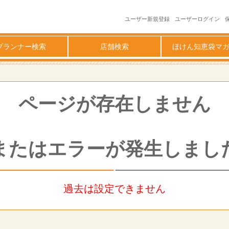
ユーザー新規登録
ユーザーログイン
プランナー検索
店舗検索
ほけん知恵袋マ
ページが存在しません
またはエラーが発生しまし
過去は設定できません