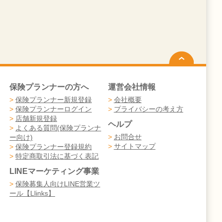
保険プランナーの方へ
運営会社情報
>
保険プランナー新規登録
>
会社概要
>
保険プランナーログイン
>
プライバシーの考え方
>
店舗新規登録
ヘルプ
>
よくある質問(保険プランナ
>
お問合せ
ー向け)
>
サイトマップ
>
保険プランナー登録規約
>
特定商取引法に基づく表記
LINEマーケティング事業
>
保険募集人向けLINE営業ツ
ール【Llinks】