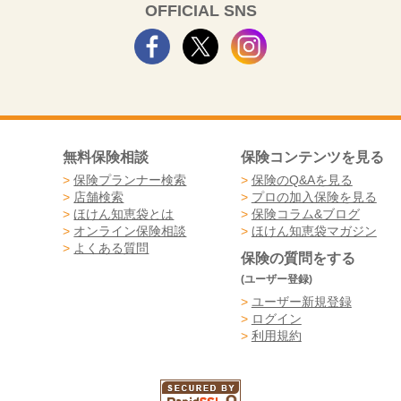
OFFICIAL SNS
無料保険相談
保険コンテンツを見る
>
保険プランナー検索
>
保険のQ&Aを見る
>
店舗検索
>
プロの加入保険を見る
>
ほけん知恵袋とは
>
保険コラム&ブログ
>
オンライン保険相談
>
ほけん知恵袋マガジン
>
よくある質問
保険の質問をする
(ユーザー登録)
>
ユーザー新規登録
>
ログイン
>
利用規約