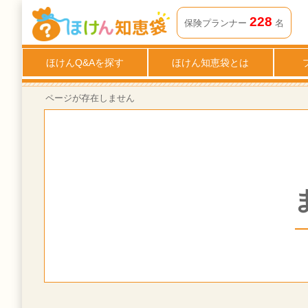
ページが存在しません | ほけん知恵袋
228
保険プランナー
名
ほけんQ&Aを探す
ほけん知恵袋とは
ページが存在しません