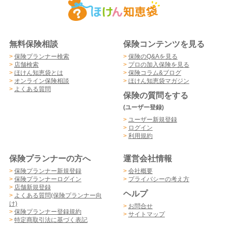
無料保険相談
保険コンテンツを見る
>
保険プランナー検索
>
保険のQ&Aを見る
>
店舗検索
>
プロの加入保険を見る
>
ほけん知恵袋とは
>
保険コラム&ブログ
>
オンライン保険相談
>
ほけん知恵袋マガジン
>
よくある質問
保険の質問をする
(ユーザー登録)
>
ユーザー新規登録
>
ログイン
>
利用規約
保険プランナーの方へ
運営会社情報
>
保険プランナー新規登録
>
会社概要
>
保険プランナーログイン
>
プライバシーの考え方
>
店舗新規登録
ヘルプ
>
よくある質問(保険プランナー向
け)
>
お問合せ
>
保険プランナー登録規約
>
サイトマップ
>
特定商取引法に基づく表記