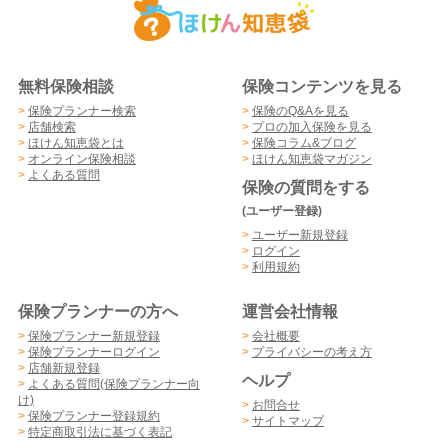
無料保険相談
保険コンテンツを見る
>
保険プランナー検索
>
保険のQ&Aを見る
>
店舗検索
>
プロの加入保険を見る
>
ほけん知恵袋とは
>
保険コラム&ブログ
>
オンライン保険相談
>
ほけん知恵袋マガジン
>
よくある質問
保険の質問をする
(ユーザー登録)
>
ユーザー新規登録
>
ログイン
>
利用規約
保険プランナーの方へ
運営会社情報
>
保険プランナー新規登録
>
会社概要
>
保険プランナーログイン
>
プライバシーの考え方
>
店舗新規登録
ヘルプ
>
よくある質問(保険プランナー向
け)
>
お問合せ
>
保険プランナー登録規約
>
サイトマップ
>
特定商取引法に基づく表記