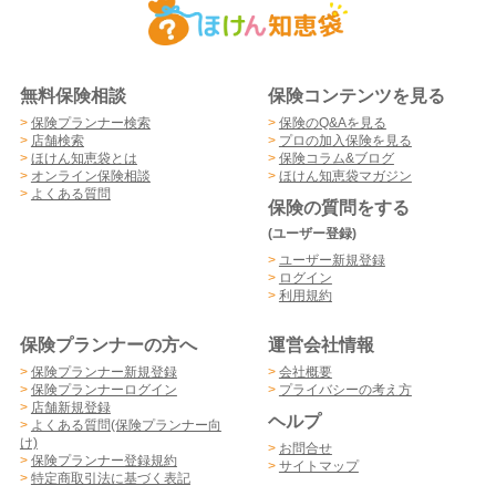
無料保険相談
保険コンテンツを見る
>
保険プランナー検索
>
保険のQ&Aを見る
>
店舗検索
>
プロの加入保険を見る
>
ほけん知恵袋とは
>
保険コラム&ブログ
>
オンライン保険相談
>
ほけん知恵袋マガジン
>
よくある質問
保険の質問をする
(ユーザー登録)
>
ユーザー新規登録
>
ログイン
>
利用規約
保険プランナーの方へ
運営会社情報
>
保険プランナー新規登録
>
会社概要
>
保険プランナーログイン
>
プライバシーの考え方
>
店舗新規登録
ヘルプ
>
よくある質問(保険プランナー向
け)
>
お問合せ
>
保険プランナー登録規約
>
サイトマップ
>
特定商取引法に基づく表記