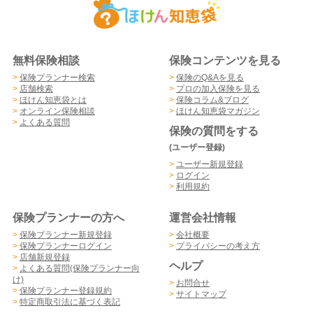
無料保険相談
保険コンテンツを見る
>
保険プランナー検索
>
保険のQ&Aを見る
>
店舗検索
>
プロの加入保険を見る
>
ほけん知恵袋とは
>
保険コラム&ブログ
>
オンライン保険相談
>
ほけん知恵袋マガジン
>
よくある質問
保険の質問をする
(ユーザー登録)
>
ユーザー新規登録
>
ログイン
>
利用規約
保険プランナーの方へ
運営会社情報
>
保険プランナー新規登録
>
会社概要
>
保険プランナーログイン
>
プライバシーの考え方
>
店舗新規登録
ヘルプ
>
よくある質問(保険プランナー向
け)
>
お問合せ
>
保険プランナー登録規約
>
サイトマップ
>
特定商取引法に基づく表記