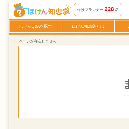
ページが存在しません | ほけん知恵袋
228
保険プランナー
名
ほけんQ&Aを探す
ほけん知恵袋とは
ページが存在しません