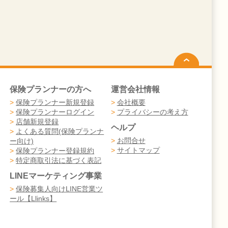
保険プランナーの方へ
運営会社情報
>
保険プランナー新規登録
>
会社概要
>
保険プランナーログイン
>
プライバシーの考え方
>
店舗新規登録
ヘルプ
>
よくある質問(保険プランナ
>
お問合せ
ー向け)
>
サイトマップ
>
保険プランナー登録規約
>
特定商取引法に基づく表記
LINEマーケティング事業
>
保険募集人向けLINE営業ツ
ール【Llinks】