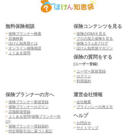
無料保険相談
保険コンテンツを見る
>
保険プランナー検索
>
保険のQ&Aを見る
>
店舗検索
>
プロの加入保険を見る
>
ほけん知恵袋とは
>
保険コラム&ブログ
>
オンライン保険相談
>
ほけん知恵袋マガジン
>
よくある質問
保険の質問をする
(ユーザー登録)
>
ユーザー新規登録
>
ログイン
>
利用規約
保険プランナーの方へ
運営会社情報
>
保険プランナー新規登録
>
会社概要
>
保険プランナーログイン
>
プライバシーの考え方
>
店舗新規登録
ヘルプ
>
よくある質問(保険プランナー向
け)
>
お問合せ
>
保険プランナー登録規約
>
サイトマップ
>
特定商取引法に基づく表記