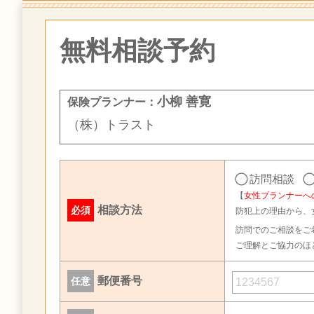
無料相談予約
小柳 善寛
保険プランナー：
（株）トラスト
訪問相談
【
女性プランナーへ
相談方法
必須
防犯上の理由から、
訪問でのご相談をご
ご理解とご協力のほ
郵便番号
任意