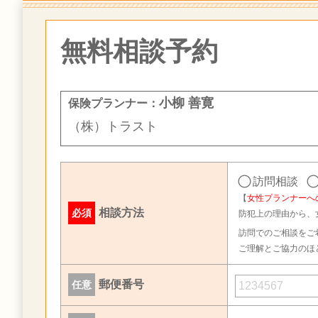
無料相談予約
小柳 善寛
保険プランナー：
（株）トラスト
訪問相談
【
女性プランナーへ
相談方法
必須
防犯上の理由から、
訪問でのご相談をご
ご理解とご協力のほ
郵便番号
任意