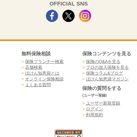
OFFICIAL SNS
無料保険相談
保険コンテンツを見る
>
保険プランナー検索
>
保険のQ&Aを見る
>
店舗検索
>
プロの加入保険を見る
>
ほけん知恵袋とは
>
保険コラム&ブログ
>
オンライン保険相談
>
ほけん知恵袋マガジン
>
よくある質問
保険の質問をする
(ユーザー登録)
>
ユーザー新規登録
>
ログイン
>
利用規約