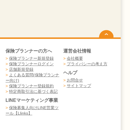
保険プランナーの方へ
運営会社情報
>
保険プランナー新規登録
>
会社概要
>
保険プランナーログイン
>
プライバシーの考え方
>
店舗新規登録
ヘルプ
>
よくある質問(保険プランナ
>
お問合せ
ー向け)
>
サイトマップ
>
保険プランナー登録規約
>
特定商取引法に基づく表記
LINEマーケティング事業
>
保険募集人向けLINE営業ツ
ール【Llinks】