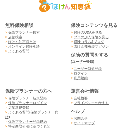
無料保険相談
保険コンテンツを見る
>
保険プランナー検索
>
保険のQ&Aを見る
>
店舗検索
>
プロの加入保険を見る
>
ほけん知恵袋とは
>
保険コラム&ブログ
>
オンライン保険相談
>
ほけん知恵袋マガジン
>
よくある質問
保険の質問をする
(ユーザー登録)
>
ユーザー新規登録
>
ログイン
>
利用規約
保険プランナーの方へ
運営会社情報
>
保険プランナー新規登録
>
会社概要
>
保険プランナーログイン
>
プライバシーの考え方
>
店舗新規登録
ヘルプ
>
よくある質問(保険プランナー向
け)
>
お問合せ
>
保険プランナー登録規約
>
サイトマップ
>
特定商取引法に基づく表記